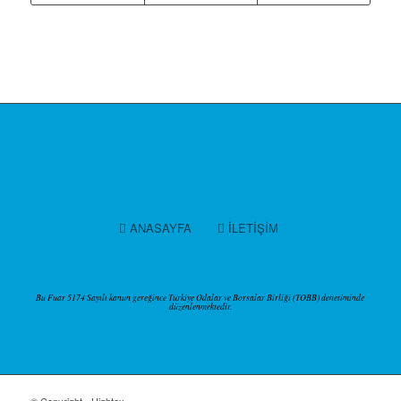
ANASAYFA
İLETİŞİM
Bu Fuar 5174 Sayılı kanun gereğince Türkiye Odalar ve Borsalar Birliği (TOBB) denetiminde
düzenlenmektedir.