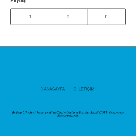
ANASAYFA
İLETİŞİM
Bu Fuar 5174 Sayılı kanun gereğince Türkiye Odalar ve Borsalar Birliği (TOBB) denetiminde
düzenlenmektedir.