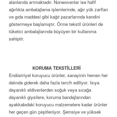
alanlarıda artmaktadır. Nonwovenlar ise hafif
ağırlıkta ambalajlama işlemlerinde, ağır yük zarfları
ve gıda maddesi gibi kağıt pazarlarında kendini
göstermeye başlamıştır. Örme tekstil ürünleri de
tüketici ambalajlarında büyüyen bir kullanıma
sahiptir.
KORUMA TEKSTİLLERİ
Endüstriyel koruyucu ürünler, sanayinin hemen her
dalında giderek daha fazla tercih ediliyor. Isıya
dayanıklı eldivenlerden soğuk veya sıcağa
dayanıklı giysil­ere, ko­ru­ma bandaj­larından
ayakkabıdaki ko­ruyucu malze­mel­ere kadar ürün­ler
her geçen gün çeşitleniy­or. Şemsiye ve yük­sek