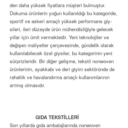
den daha yüksek fiyatlara müşteri bulmuştur.
Dokuma ürünlerin yoğun kullanıl­dığı bu kategoride,
sportif ve aske­ri amaçlı yüksek per­for­mans giy­
sile­ri, ileri düzeyde ürün mühen­dis­liğiyle gelecek
yıllar için ümit vermektedir. Yeni teknolojil­er ve
değişen maliyetler çerçeves­inde, gündelik olarak
kullanılabilecek özel giysiler, bu kategorinin yeni
sürprizleridir. Bir diğer gelişme, tekstil nonwoven
ürünlerinin, ayakkabı ve deri giyim sektöründe de
rahatlık ve hava­landırma amaçlı kullanımlarının
artmış olmasıdır.
GIDA TEKSTİLLERİ
Son yıllarda gıda ambalajlarında nonwoven