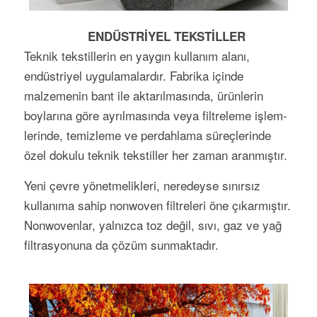
ENDÜSTRİYEL TEKSTİLLER
Teknik tekstillerin en yaygın kullanım alanı,
endüstriyel uygulamalardır. Fabrika içinde
malzemenin bant ile aktarılmasında, ürün­lerin
boylarına göre ayrılma­sında veya filtreleme işlem­
ler­inde, temizleme ve per­dahlama süreçlerinde
özel doku­lu teknik tekstiller her za­man aranmıştır.
Yeni çevre yönetmelikleri, neredeyse sınırsız
kullanıma sahip nonwoven filtreleri öne çıkarmıştır.
Non­wov­en­lar, yalnızca toz değil, sıvı, gaz ve yağ
filtras­yonuna da çözüm sunmaktadır.