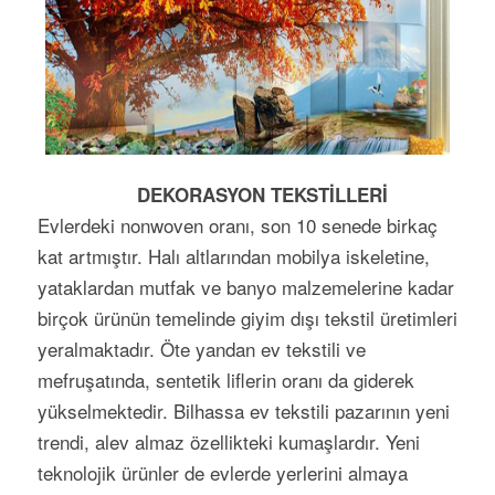
DEKORASYON TEKSTİLLERİ
Evlerdeki nonwoven oranı, son 10 sene­de birkaç
kat artmıştır. Halı altlarından mobilya iskeletine,
yatak­lar­dan mutfak ve banyo malze­me­lerine kadar
birçok ürünün temelinde giyim dışı tekstil üretim­leri
yeralmaktadır. Öte yandan ev tekstili ve
mefruşatında, sentetik liflerin oranı da giderek
yükselmektedir. Bilhassa ev tekstili pazarının yeni
trendi, alev almaz özellikteki kumaşlardır. Yeni
teknolojik ürünler de evlerde yerlerini almaya