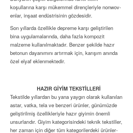
koşullarına karşı mükemmel dirençleriyle non­wov­
enlar, inşaat endüs­trisinin gözde­sidir.
Son yıllarda özel­likle depreme karşı ge­liştir­ilen
bina uygulamala­rında, daha fazla kompozit
malzeme kullanılmaktadır. Benzer şekilde hazır
betonun dayanımını artırmak için, karışım anında
ö­zel elyaf eklenmektedir.
HAZIR GİYİM TEKSTİLLERİ
Tekstilde yıllardan bu yana yaygın olarak kullanılan
astar, vatka, tela ve benzeri ürünler, günümüzde
geliştirilmiş özellikleriyle hazır giyimin önemli
unsurlarıdır. Giyim kategorisindeki teknik tekstiller,
her zaman için diğer tüm kategorilerdeki ürün­ler­